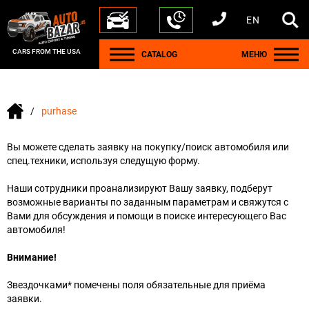
EN
+1 440 212 5612
+380 63 445 8605
---
+7 701 784 4450
+375 17 337 2065
CARS FROM THE USA
CATALOG
МЕНЮ
purhase
Вы можете сделать заявку на покупку/поиск автомобиля или
спец.техники, используя следущую форму.
Наши сотрудники проанализируют Вашу заявку, подберут
возможные варианты по заданным параметрам и свяжутся с
Вами для обсуждения и помощи в поиске интересующего Вас
автомобиля!
Внимание!
Звездочками* помечены поля обязательные для приёма
заявки.