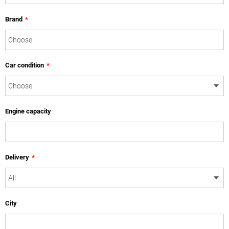
Brand
*
Car condition
*
Engine capacity
Delivery
*
City