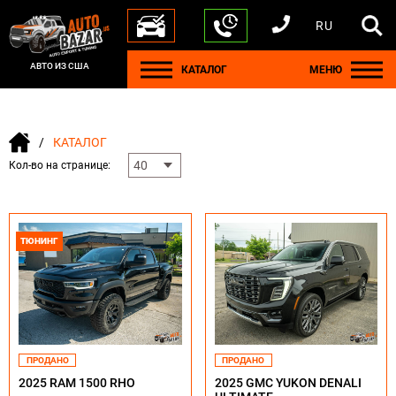
RU
+1 440 212 5612
+380 63 445 8605
---
+7 701 784 4450
+375 17 337 2065
АВТО ИЗ США
КАТАЛОГ
МЕНЮ
КАТАЛОГ
Кол-во на странице:
ТЮНИНГ
ПРОДАНО
ПРОДАНО
2025 RAM 1500 RHO
2025 GMC YUKON DENALI