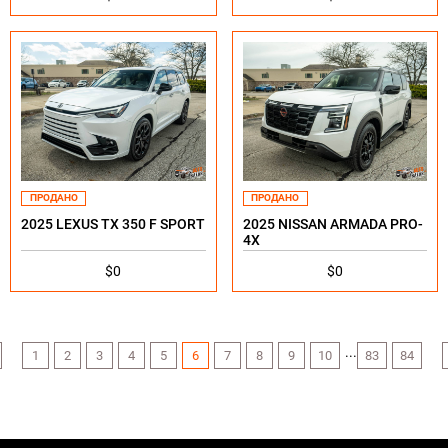
ПРОДАНО
ПРОДАНО
2025 LEXUS TX 350 F SPORT
2025 NISSAN ARMADA PRO-
4X
$0
$0
...
1
2
3
4
5
6
7
8
9
10
83
84