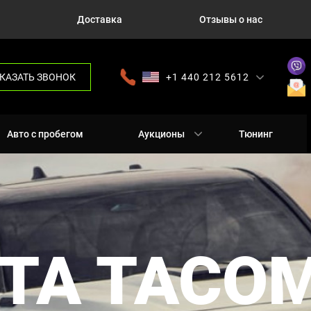
Доставка
Отзывы о нас
КАЗАТЬ ЗВОНОК
+1 440 212 5612
+380 63 445 8605
---
+7 701 784 4450
+375 17 337 2065
Авто с пробегом
Аукционы
Тюнинг
TA TACO