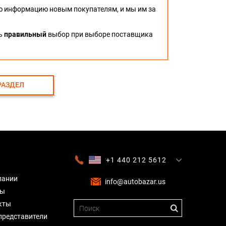
ю информацию новым покупателям, и мы им за
ть
правильный
выбор при выборе поставщика
РАЗДЕЛ
+1 440 212 5612
+380 63 445 8605
---
+7 701 784 4450
+375 17 337 2065
пании
info@autobazar.us
вы
кты
представители