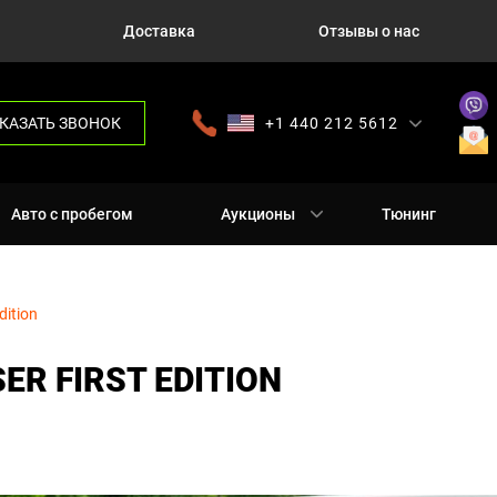
Доставка
Отзывы о нас
КАЗАТЬ ЗВОНОК
+1 440 212 5612
+380 63 445 8605
---
+7 701 784 4450
+375 17 337 2065
Авто с пробегом
Аукционы
Тюнинг
dition
ER FIRST EDITION