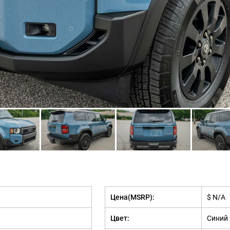
Цена(MSRP):
$ N/A
Цвет:
Синий