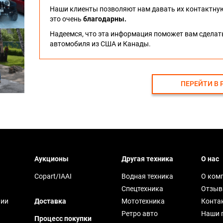
Наши клиенты позволяют нам давать их контактну
это очень
благодарны.
Надеемся, что эта информация поможет вам сдела
автомобиля из США и Канады.
ПЕРЕЙТИ В 
Аукционы
Другая техника
О нас
Copart/IAAI
Водная техника
О ком
Спецтехника
Отзы
чии
Доставка
Мототехника
Конта
Ретро авто
Наши 
Процесс покупки