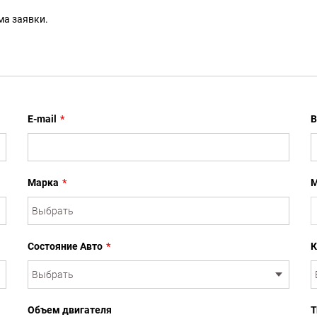
ма заявки.
E-mail
*
В
Марка
*
М
Состояние Авто
*
К
Объем двигателя
Т