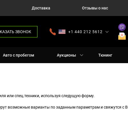
Доставка
Отзывы о нас
КАЗАТЬ ЗВОНОК
+1 440 212 5612
+380 63 445 8605
---
+7 701 784 4450
+375 17 337 2065
Авто с пробегом
Аукционы
Тюнинг
ля или спец.техники, используя следущую форму.
ерут возможные варианты по заданным параметрам и свяжутся с В