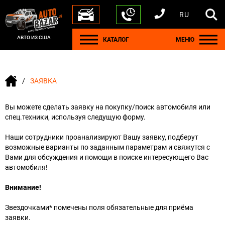
RU
+1 440 212 5612
+380 63 445 8605
---
+7 701 784 4450
+375 17 337 2065
АВТО ИЗ США
КАТАЛОГ
МЕНЮ
ЗАЯВКА
Вы можете сделать заявку на покупку/поиск автомобиля или
спец.техники, используя следущую форму.
Наши сотрудники проанализируют Вашу заявку, подберут
возможные варианты по заданным параметрам и свяжутся с
Вами для обсуждения и помощи в поиске интересующего Вас
автомобиля!
Внимание!
Звездочками* помечены поля обязательные для приёма
заявки.