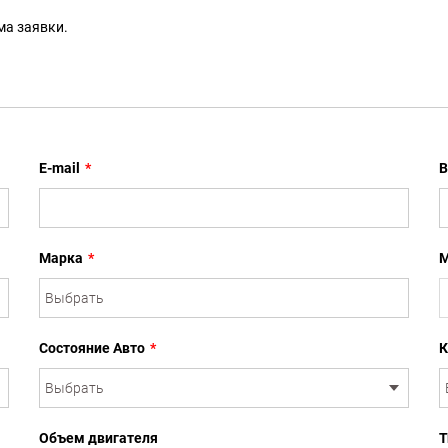
ма заявки.
E-mail
*
В
Марка
*
М
Состояние Авто
*
К
Объем двигателя
Т