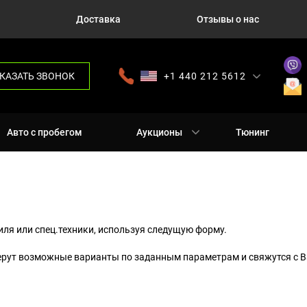
Доставка
Отзывы о нас
КАЗАТЬ ЗВОНОК
+1 440 212 5612
+380 63 445 8605
---
+7 701 784 4450
+375 17 337 2065
Авто с пробегом
Аукционы
Тюнинг
ля или спец.техники, используя следущую форму.
ерут возможные варианты по заданным параметрам и свяжутся с В