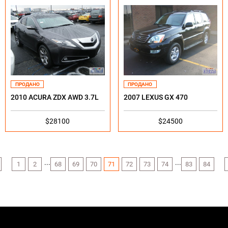
ПРОДАНО
ПРОДАНО
2010 ACURA ZDX AWD 3.7L
2007 LEXUS GX 470
$28100
$24500
...
...
1
2
68
69
70
71
72
73
74
83
84