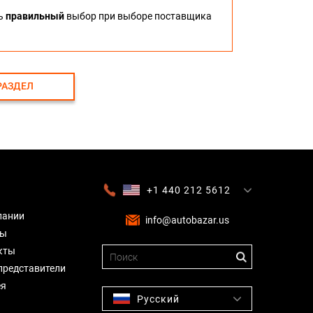
ть
правильный
выбор при выборе поставщика
РАЗДЕЛ
+1 440 212 5612
+380 63 445 8605
---
+7 701 784 4450
+375 17 337 2065
пании
info@autobazar.us
вы
кты
представители
ея
Русский