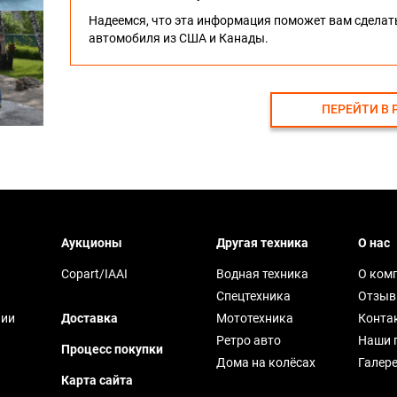
Надеемся, что эта информация поможет вам сдела
автомобиля из США и Канады.
ПЕРЕЙТИ В 
Аукционы
Другая техника
О нас
Copart/IAAI
Водная техника
О ком
Спецтехника
Отзы
чии
Доставка
Мототехника
Конта
Ретро авто
Наши 
Процесс покупки
Дома на колёсах
Галер
Карта сайта