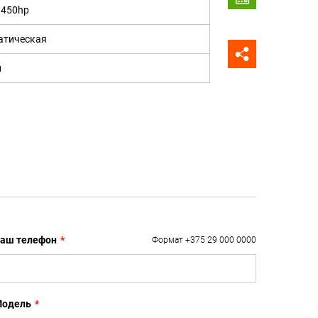
, 450hp
атическая
н
аш телефон
*
Формат +375 29 000 0000
одель
*