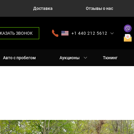
Доставка
Отзывы о нас
КАЗАТЬ ЗВОНОК
+1 440 212 5612
+380 63 445 8605
---
+7 701 784 4450
+375 17 337 2065
Авто с пробегом
Аукционы
Тюнинг