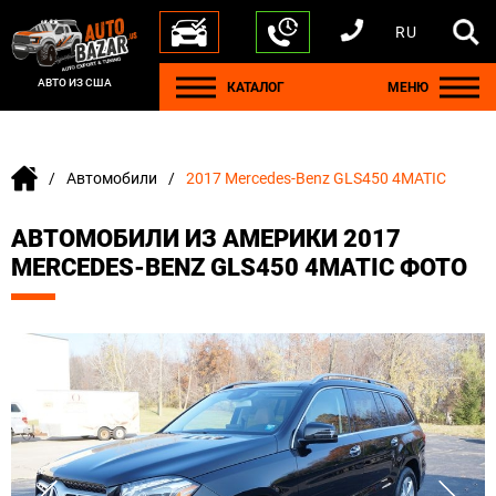
RU
+1 440 212 5612
+380 63 445 8605
---
+7 701 784 4450
+375 17 337 2065
АВТО ИЗ США
КАТАЛОГ
МЕНЮ
Автомобили
2017 Mercedes-Benz GLS450 4MATIC
АВТОМОБИЛИ ИЗ АМЕРИКИ 2017
MERCEDES-BENZ GLS450 4MATIC ФОТО