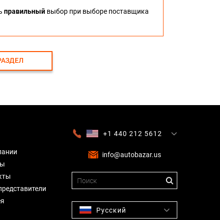
ть
правильный
выбор при выборе поставщика
РАЗДЕЛ
+1 440 212 5612
+380 63 445 8605
---
+7 701 784 4450
+375 17 337 2065
пании
info@autobazar.us
вы
кты
представители
ея
Русский