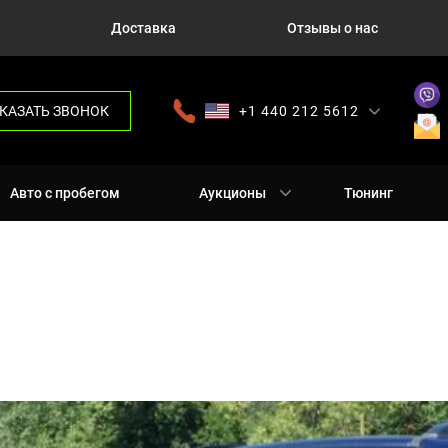
Доставка
Отзывы о нас
КАЗАТЬ ЗВОНОК
+1 440 212 5612
+380 63 445 8605
---
+7 701 784 4450
+375 17 337 2065
Авто с пробегом
Аукционы
Тюнинг