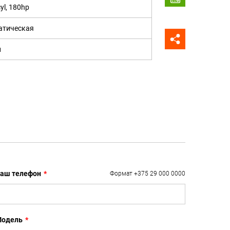
yl, 180hp
атическая
н
аш телефон
*
Формат +375 29 000 0000
одель
*