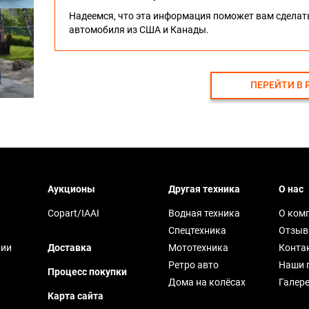
Надеемся, что эта информация поможет вам сдела
автомобиля из США и Канады.
ПЕРЕЙТИ В 
Аукционы
Другая техника
О нас
Copart/IAAI
Водная техника
О ком
Спецтехника
Отзы
чии
Доставка
Мототехника
Конта
Ретро авто
Наши 
Процесс покупки
Дома на колёсах
Галер
Карта сайта