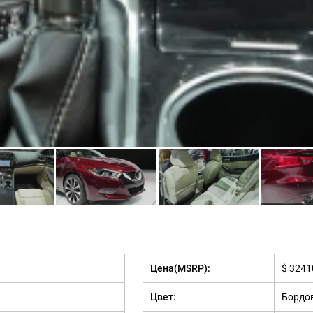
Цена(MSRP):
$ 3241
Цвет:
Бордо