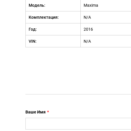
Модель:
Maxima
Комплектация:
N/A
Год:
2016
VIN:
N/A
Ваше Имя
*