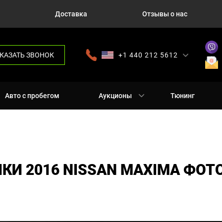
Доставка
Отзывы о нас
КАЗАТЬ ЗВОНОК
+1 440 212 5612
+380 63 445 8605
---
+7 701 784 4450
+375 17 337 2065
Авто с пробегом
Аукционы
Тюнинг
КИ 2016 NISSAN MAXIMA ФОТ