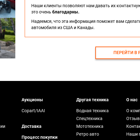
Наши клиенты позволяют нам давать их контактну
это очень
благодарны.
Надеемся, что эта информация поможет вам сдела
автомобиля из США и Канады.
ПЕРЕЙТИ В 
Аукционы
Другая техника
О нас
Copart/IAAI
Водная техника
О ком
Спецтехника
Отзы
чии
Доставка
Мототехника
Конта
Ретро авто
Наши 
Процесс покупки