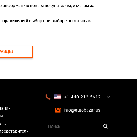
ю информацию новым покупателям, и мы им за
ть
правильный
выбор при выборе поставщика
РАЗДЕЛ
+1 440 212 5612
+380 63 445 8605
---
+7 701 784 4450
+375 17 337 2065
пании
info@autobazar.us
вы
кты
представители