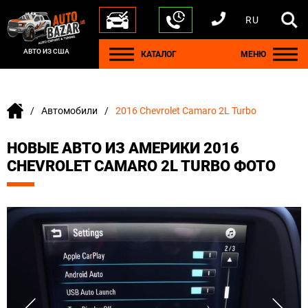
RU
+1 440 212 5612
+380 63 445 8605
---
+7 701 784 4450
+375 17 337 2065
АВТО ИЗ США
КАТАЛОГ
МЕНЮ
Автомобили
2016 Chevrolet Camaro 2L Turbo
НОВЫЕ АВТО ИЗ АМЕРИКИ 2016
CHEVROLET CAMARO 2L TURBO ФОТО