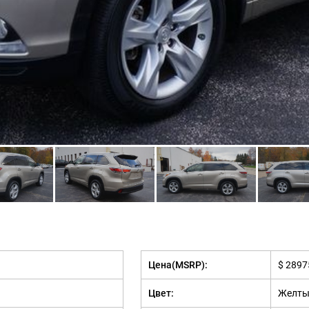
Цена(MSRP):
$ 2897
Цвет:
Желты