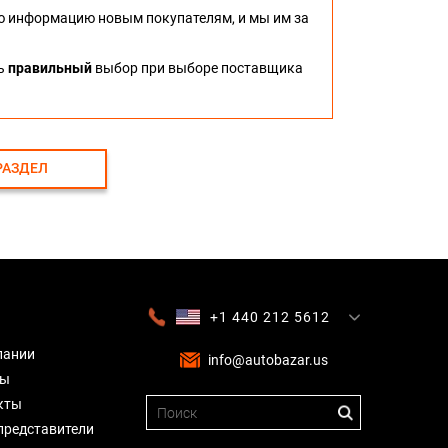
ю информацию новым покупателям, и мы им за
ть
правильный
выбор при выборе поставщика
РАЗДЕЛ
+1 440 212 5612
+380 63 445 8605
---
+7 701 784 4450
+375 17 337 2065
пании
info@autobazar.us
вы
кты
представители