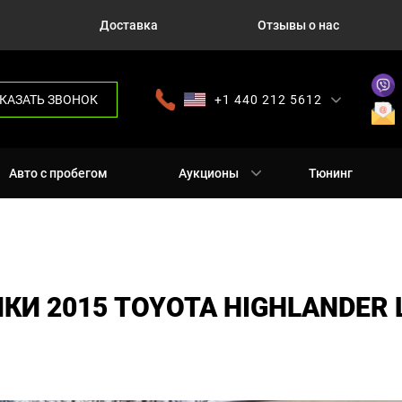
Доставка
Отзывы о нас
КАЗАТЬ ЗВОНОК
+1 440 212 5612
+380 63 445 8605
---
+7 701 784 4450
+375 17 337 2065
Авто с пробегом
Аукционы
Тюнинг
И 2015 TOYOTA HIGHLANDER 