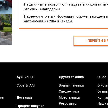
Наши клиенты позволяют нам давать их контактну
это очень
благодарны.
Надеемся, что эта информация поможет вам сдела
автомобиля из США и Канады.
ПЕРЕЙТИ В 
Аукционы
Другая техника
О нас
Copart/IAAI
Водная техника
О ком
Спецтехника
Отзы
чии
Доставка
Мототехника
Конта
Ретро авто
Наши 
Процесс покупки