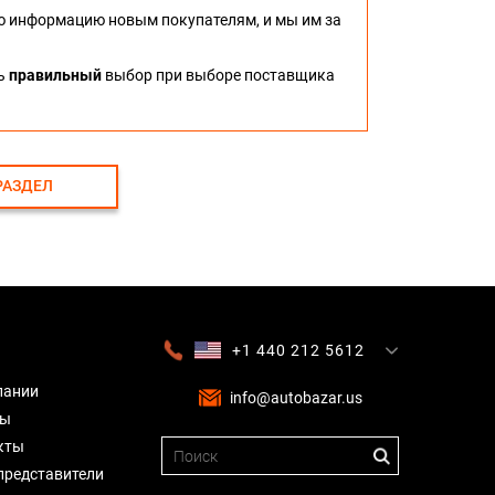
ю информацию новым покупателям, и мы им за
ть
правильный
выбор при выборе поставщика
РАЗДЕЛ
+1 440 212 5612
+380 63 445 8605
---
+7 701 784 4450
+375 17 337 2065
пании
info@autobazar.us
вы
кты
представители