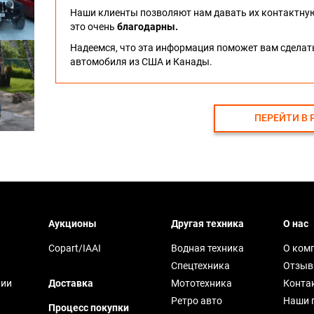
Наши клиенты позволяют нам давать их контактну
это очень
благодарны.
Надеемся, что эта информация поможет вам сдела
автомобиля из США и Канады.
ПЕРЕЙТИ В 
Аукционы
Другая техника
О нас
Copart/IAAI
Водная техника
О ком
Спецтехника
Отзы
чии
Доставка
Мототехника
Конта
Ретро авто
Наши 
Процесс покупки