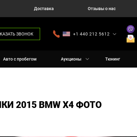
Доставка
Отзывы о нас
КАЗАТЬ ЗВОНОК
+1 440 212 5612
+380 63 445 8605
---
+7 701 784 4450
+375 17 337 2065
Авто с пробегом
Аукционы
Тюнинг
КИ 2015 BMW X4 ФОТО