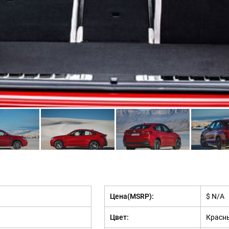
Цена(MSRP):
$ N/A
Цвет:
Красн