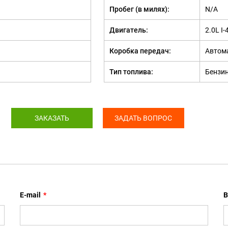
Пробег (в милях):
N/A
Двигатель:
2.0L I-
Коробка передач:
Автом
Тип топлива:
Бензи
ЗАКАЗАТЬ
ЗАДАТЬ ВОПРОС
E-mail
*
В