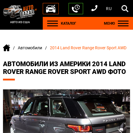
RU
+1 440 212 5612
+380 63 445 8605
---
+7 701 784 4450
+375 17 337 2065
АВТО ИЗ США
КАТАЛОГ
МЕНЮ
Автомобили
2014 Land Rover Range Rover Sport AWD
АВТОМОБИЛИ ИЗ АМЕРИКИ 2014 LAND
ROVER RANGE ROVER SPORT AWD ФОТО