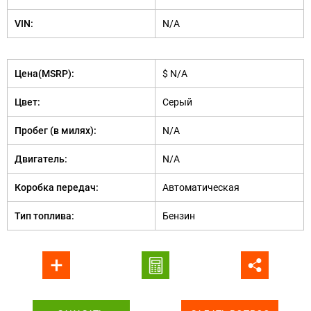
VIN:
N/A
Цена(MSRP):
$ N/A
Цвет:
Серый
Пробег (в милях):
N/A
Двигатель:
N/A
Коробка передач:
Автоматическая
Тип топлива:
Бензин