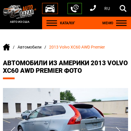
RU
+1 440 212 5612
+380 63 445 8605
---
+7 701 784 4450
+375 17 337 2065
АВТО ИЗ США
КАТАЛОГ
МЕНЮ
Автомобили
2013 Volvo XC60 AWD Premier
АВТОМОБИЛИ ИЗ АМЕРИКИ 2013 VOLVO
XC60 AWD PREMIER ФОТО