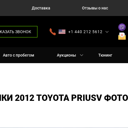
Доставка
Отзывы о нас
КАЗАТЬ ЗВОНОК
+1 440 212 5612
+380 63 445 8605
---
+7 701 784 4450
+375 17 337 2065
Авто с пробегом
Аукционы
Тюнинг
И 2012 TOYOTA PRIUSV ФОТ