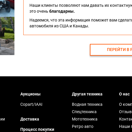
Наши клиенты позволяют нам давать их контактну
это очень
благодарны.
Надеемся, что эта информация поможет вам сдела
автомобиля из США и Канады.
ПЕРЕЙТИ В 
Аукционы
Другая техника
О нас
Copart/IAAI
Водная техника
О ком
Спецтехника
Отзы
чии
Доставка
Мототехника
Конта
Ретро авто
Наши 
Процесс покупки