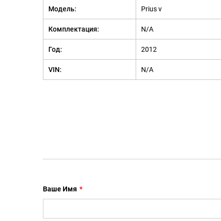
Модель:
Prius v
Комплектация:
N/A
Год:
2012
VIN:
N/A
Ваше Имя
*