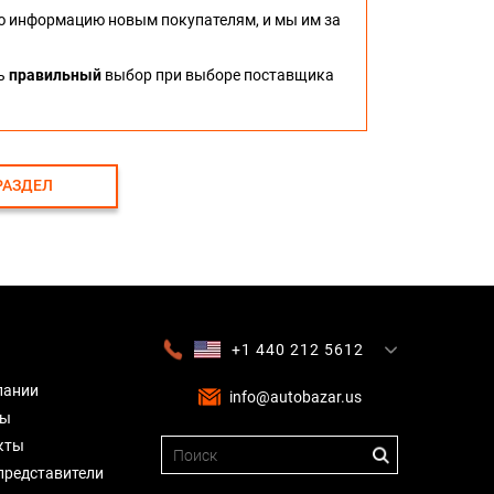
ю информацию новым покупателям, и мы им за
ть
правильный
выбор при выборе поставщика
РАЗДЕЛ
+1 440 212 5612
+380 63 445 8605
---
+7 701 784 4450
+375 17 337 2065
пании
info@autobazar.us
вы
кты
представители