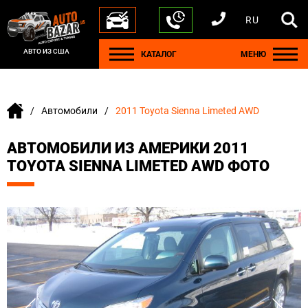
RU
+1 440 212 5612
+380 63 445 8605
---
+7 701 784 4450
+375 17 337 2065
АВТО ИЗ США
КАТАЛОГ
МЕНЮ
Автомобили
2011 Toyota Sienna Limeted AWD
АВТОМОБИЛИ ИЗ АМЕРИКИ 2011
TOYOTA SIENNA LIMETED AWD ФОТО