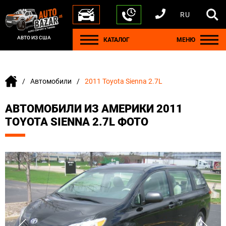
RU
+1 440 212 5612
+380 63 445 8605
---
+7 701 784 4450
+375 17 337 2065
АВТО ИЗ США
КАТАЛОГ
МЕНЮ
Автомобили
2011 Toyota Sienna 2.7L
АВТОМОБИЛИ ИЗ АМЕРИКИ 2011
TOYOTA SIENNA 2.7L ФОТО