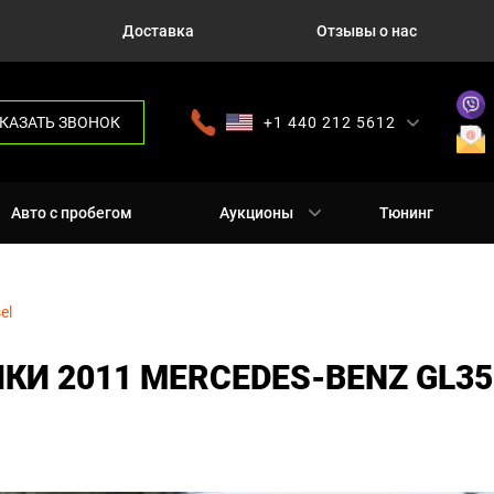
Доставка
Отзывы о нас
КАЗАТЬ ЗВОНОК
+1 440 212 5612
+380 63 445 8605
---
+7 701 784 4450
+375 17 337 2065
Авто с пробегом
Аукционы
Тюнинг
el
И 2011 MERCEDES-BENZ GL35