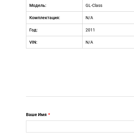
Модель:
GL-Class
Комплектация:
N/A
Год:
2011
VIN:
N/A
Ваше Имя
*