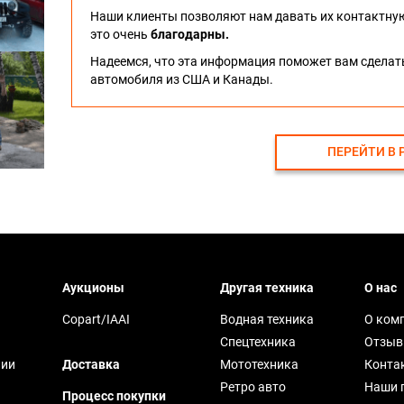
Наши клиенты позволяют нам давать их контактну
это очень
благодарны.
Надеемся, что эта информация поможет вам сдела
автомобиля из США и Канады.
ПЕРЕЙТИ В 
Аукционы
Другая техника
О нас
Copart/IAAI
Водная техника
О ком
Спецтехника
Отзы
чии
Доставка
Мототехника
Конта
Ретро авто
Наши 
Процесс покупки