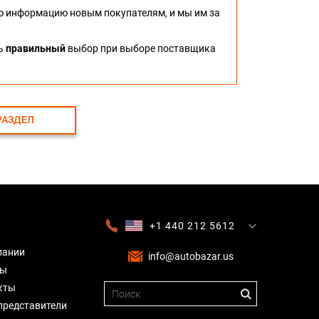
ю информацию новым покупателям, и мы им за
ть
правильный
выбор при выборе поставщика
РАЗДЕЛ
+1 440 212 5612
+380 63 445 8605
---
+7 701 784 4450
+375 17 337 2065
пании
info@autobazar.us
вы
кты
представители