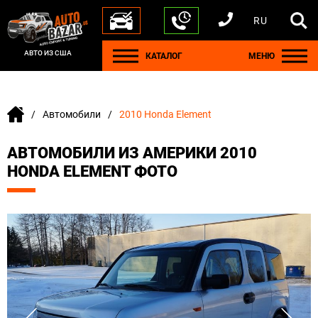
RU
+1 440 212 5612
+380 63 445 8605
---
+7 701 784 4450
+375 17 337 2065
АВТО ИЗ США
КАТАЛОГ
МЕНЮ
Автомобили
2010 Honda Element
АВТОМОБИЛИ ИЗ АМЕРИКИ 2010
HONDA ELEMENT ФОТО