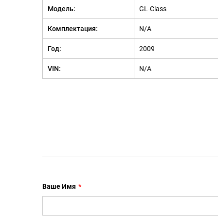
Модель:
GL-Class
Комплектация:
N/A
Год:
2009
VIN:
N/A
Ваше Имя
*