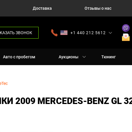
Доставка
Отзывы о нас
КАЗАТЬ ЗВОНОК
+1 440 212 5612
+380 63 445 8605
---
+7 701 784 4450
+375 17 337 2065
Авто с пробегом
Аукционы
Тюнинг
eTec
И 2009 MERCEDES-BENZ GL 3