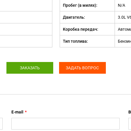
Пробег (в милях):
N/A
Двигатель:
3.0L V
Коробка передач:
Автом
Тип топлива:
Бензи
ЗАКАЗАТЬ
ЗАДАТЬ ВОПРОС
E-mail
*
В