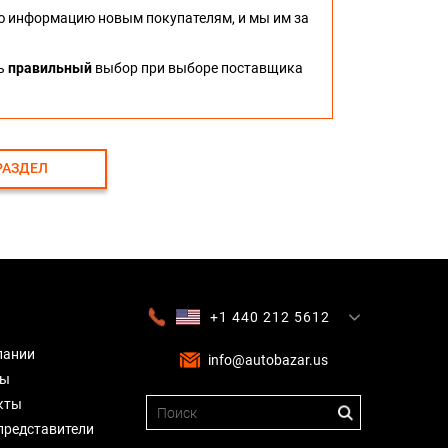
ю информацию новым покупателям, и мы им за
ть
правильный
выбор при выборе поставщика
РАЗДЕЛ
+1 440 212 5612
+380 63 445 8605
---
+7 701 784 4450
+375 17 337 2065
пании
info@autobazar.us
вы
кты
представители