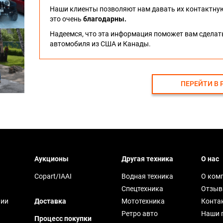
Наши клиенты позволяют нам давать их контактну
это очень
благодарны.
Надеемся, что эта информация поможет вам сдела
автомобиля из США и Канады.
ПЕРЕЙТИ В 
Аукционы
Другая техника
О нас
Copart/IAAI
Водная техника
О ком
Спецтехника
Отзы
чии
Доставка
Мототехника
Конта
Ретро авто
Наши 
Процесс покупки