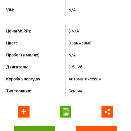
VIN:
N/A
Цена(MSRP):
$ N/A
Цвет:
Оранжевый
Пробег (в милях):
N/A
Двигатель:
3.5L V6
Коробка передач:
Автоматическая
Тип топлива:
Бензин