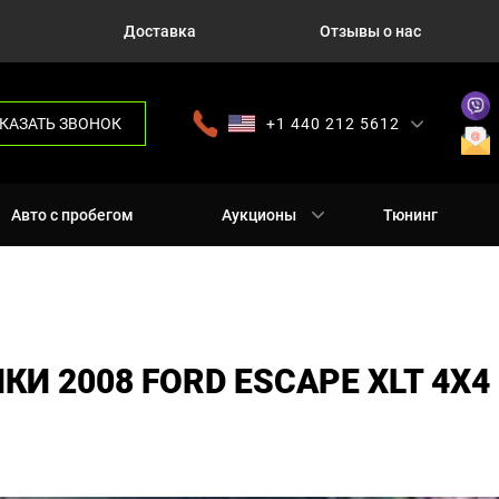
Доставка
Отзывы о нас
КАЗАТЬ ЗВОНОК
+1 440 212 5612
+380 63 445 8605
---
+7 701 784 4450
+375 17 337 2065
Авто с пробегом
Аукционы
Тюнинг
И 2008 FORD ESCAPE XLT 4X4