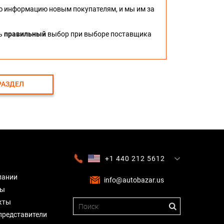
ю информацию новым покупателям, и мы им за
ть
правильный
выбор при выборе поставщика
РАЗДЕЛ
+1 440 212 5612
+380 63 445 8605
---
+7 701 784 4450
+375 17 337 2065
пании
info@autobazar.us
вы
кты
представители