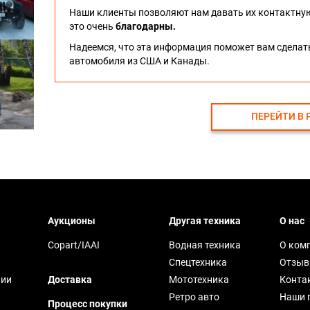
Наши клиенты позволяют нам давать их контактну
это очень
благодарны.
Надеемся, что эта информация поможет вам сдела
автомобиля из США и Канады.
ПЕРЕЙТИ В 
Аукционы
Другая техника
О нас
Copart/IAAI
Водная техника
О ком
Спецтехника
Отзы
чии
Доставка
Мототехника
Конта
Ретро авто
Наши 
Процесс покупки