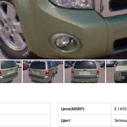
Цена(MSRP):
$ 1455
Цвет:
Зелен