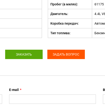
Пробег (в милях):
61175
Двигатель:
4.4L V
Коробка передач:
Автом
Тип топлива:
Бензи
ЗАКАЗАТЬ
ЗАДАТЬ ВОПРОС
E-mail
*
В