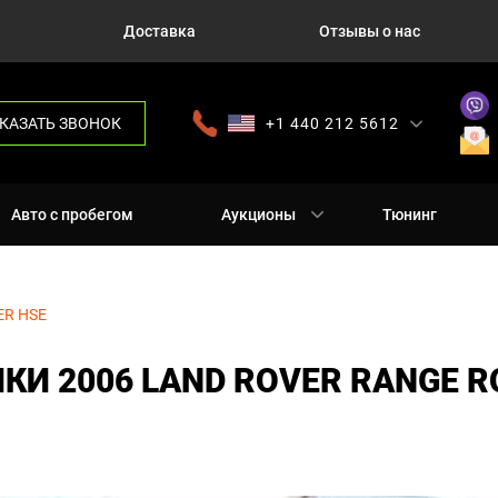
Доставка
Отзывы о нас
КАЗАТЬ ЗВОНОК
+1 440 212 5612
+380 63 445 8605
---
+7 701 784 4450
+375 17 337 2065
Авто с пробегом
Аукционы
Тюнинг
ER HSE
И 2006 LAND ROVER RANGE R