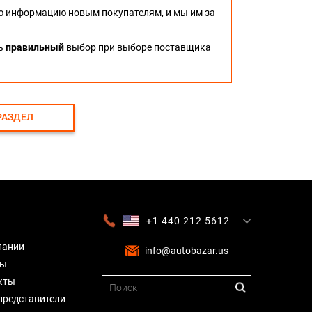
ю информацию новым покупателям, и мы им за
ть
правильный
выбор при выборе поставщика
РАЗДЕЛ
+1 440 212 5612
+380 63 445 8605
---
+7 701 784 4450
+375 17 337 2065
пании
info@autobazar.us
вы
кты
представители