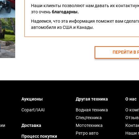
Наши клиенты позволяют нам давать их контактну
это очень
благодарны.
Надеемся, что эта информация поможет вам сдела
автомобиля из США и Канады.
ПЕРЕЙТИ В 
Аукционы
Другая техника
О нас
Copart/IAAI
Водная техника
О ком
Спецтехника
Отзы
чии
Доставка
Мототехника
Конта
Ретро авто
Наши 
Процесс покупки